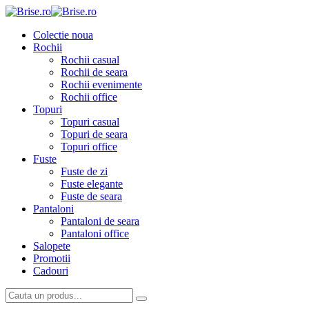
Colectie noua
Rochii
Rochii casual
Rochii de seara
Rochii evenimente
Rochii office
Topuri
Topuri casual
Topuri de seara
Topuri office
Fuste
Fuste de zi
Fuste elegante
Fuste de seara
Pantaloni
Pantaloni de seara
Pantaloni office
Salopete
Promotii
Cadouri