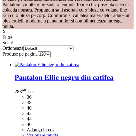
Pantalonii culotte reprezinta o tendinta foarte chic prezenta si ea in
colectia noastra. Propunem sa ii asortati cu o bluza cu volane fine
sau cu o bluza pe corp. Comfortul si calitatea materialelor aduce un
plus croielii moderne a pantalonilor si complimenteaza intreaga
tinuta.
X
Filtre
Setari
Ordoneaza
Produse pe pagina
Pantalon Ellie negru din catifea
68
283
Lei
36
38
40
42
44
46
Adauga in cos
Vizionare rapida