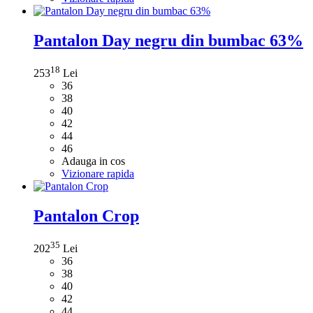
Pantalon Day negru din bumbac 63%
18
253
Lei
36
38
40
42
44
46
Adauga in cos
Vizionare rapida
Pantalon Crop
35
202
Lei
36
38
40
42
44