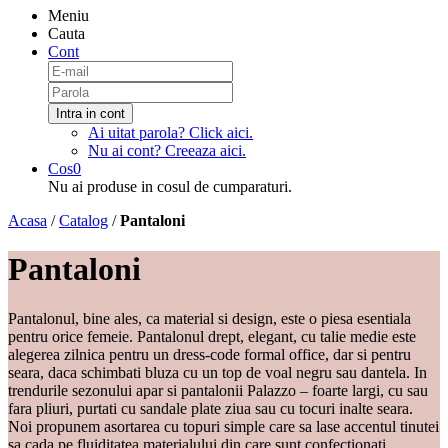
Meniu
Cauta
Cont
Intra in cont
Ai uitat parola?
Click aici
.
Nu ai cont?
Creeaza aici
.
Cos
0
Nu ai produse in cosul de cumparaturi.
Acasa
/
Catalog
/
Pantaloni
Pantaloni
Pantalonul, bine ales, ca material si design, este o piesa esentiala
pentru orice femeie. Pantalonul drept, elegant, cu talie medie este
alegerea zilnica pentru un dress-code formal office, dar si pentru
seara, daca schimbati bluza cu un top de voal negru sau dantela. In
trendurile sezonului apar si pantalonii Palazzo – foarte largi, cu sau
fara pliuri, purtati cu sandale plate ziua sau cu tocuri inalte seara.
Noi propunem asortarea cu topuri simple care sa lase accentul tinutei
sa cada pe fluiditatea materialului din care sunt confectionati.