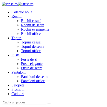
Colectie noua
Rochii
Rochii casual
Rochii de seara
Rochii evenimente
Rochii office
Topuri
Topuri casual
Topuri de seara
Topuri office
Fuste
Fuste de zi
Fuste elegante
Fuste de seara
Pantaloni
Pantaloni de seara
Pantaloni office
Salopete
Promotii
Cadouri