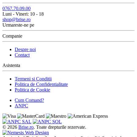
0767.70.09.00
Luni - Vineri: 10 - 18
shop@brise.ro
Urmareste-ne pe
Companie
Despre noi
Contact
Asistenta
Termeni si Conditii
Politica de Confidentialitate
Politica de Cookie
Cum Comand?
ANPC
© 2026
Brise.ro
. Toate drepturile rezervate.