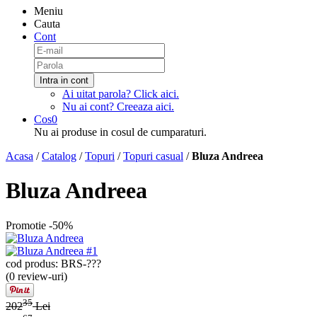
Meniu
Cauta
Cont
Intra in cont
Ai uitat parola?
Click aici
.
Nu ai cont?
Creeaza aici
.
Cos
0
Nu ai produse in cosul de cumparaturi.
Acasa
/
Catalog
/
Topuri
/
Topuri casual
/
Bluza Andreea
Bluza Andreea
Promotie
-50%
cod produs: BRS-???
(
0 review-uri
)
35
202
Lei