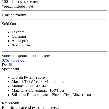
67
100
Lei
(-50% discount)
*pretul include TVA
Ghid de marimi
Sold-Out
Favorite
Compara
Alerta pret
Recomanda
Suntem disponibili si la telefon:
0767.70.09.00
Detalii
Specificatii
Croiala
Pe langa corp
Maneci
Trei Sferturi, Maneca kimono
Marime
38, 40, 42, 44
Material
Stofa texturata, 100% pes
Stil bluza
Bluza eleganta, Bluza office, Bluza casual
Review-uri
Fii primul care isi exprima parerea!