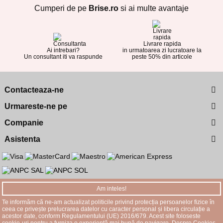
Cumperi de pe
Brise.ro
si ai multe avantaje
Livrare rapida
Ai intrebari?
in urmatoarea zi lucratoare la
Un consultant iti va raspunde
peste 50% din articole
Contacteaza-ne
Urmareste-ne pe
Companie
Asistenta
Am inteles!
© 2026
Brise.ro
. Toate drepturile rezervate.
Te informăm că ne-am actualizat politicile privind protecția persoanelor fizice în
ceea ce privește prelucrarea datelor cu caracter personal și libera circulație a
acestor date, conform Regulamentului (UE) 2016/679. Acest site foloseste