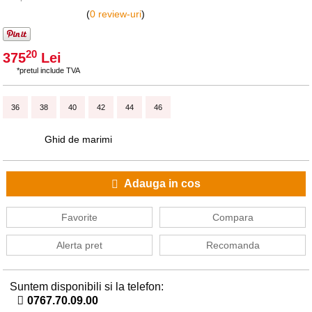
(
0 review-uri
)
20
375
Lei
*pretul include TVA
36
38
40
42
44
46
Ghid de marimi
Adauga in cos
Favorite
Compara
Alerta pret
Recomanda
Suntem disponibili si la telefon:
0767.70.09.00